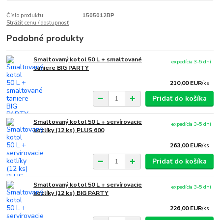
Číslo produktu:
1505012BP
Strážiť cenu / dostupnosť
Podobné produkty
Smaltovaný kotol 50 L + smaltované
expedícia 3-5 dní
taniere BIG PARTY
210,00 EUR
/
ks
Pridať do košíka
Smaltovaný kotol 50 L + servírovacie
expedícia 3-5 dní
kotlíky (12 ks) PLUS 600
263,00 EUR
/
ks
Pridať do košíka
Smaltovaný kotol 50 L + servírovacie
expedícia 3-5 dní
kotlíky (12 ks) BIG PARTY
226,00 EUR
/
ks