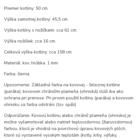
Priemer kotliny: 50 cm.
Výška samotnej kotliny: 45,5 cm.
Výška kotliny s nožičkami: cca 61 cm.
Výška nožičiek: cca 16 cm.
Celková výška kotliny: cca 158 cm.
Materiál: kov, hrúbka: 1 mm
Farba: čierna.
Upozornenie: Základná farba na kovovej - železnej kotline
(paráka), kovovom chráničmi plameňa (ohniská) slúži iba ako
ochrana pri prenose. Pri prvom použití kotliny (paráka) a kovovom
ohnisku sa farba odstráni (tzv. spáli)
Odporúčanie: Kovovú kotlinu alebo chránič plameňa (ohnisko) je
možne vyšamotovať alebo natrieť teplovzdornou (žiaruvzdornou)
farbou, ktorá je vhodná na povrchovú úpravu kovových plôch,
ktoré sú vystavené vysokým teplotám (kotly, krby, výfuky,