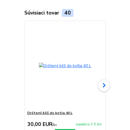
Súvisiaci tovar
40
Drôtený kôš do kotla 40 L
Smaltovaný 
30,00 EUR
5,50 EU
expedícia 3-5 dní
/
ks