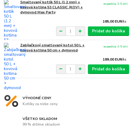
Smaltovaný kotlík 50 L (1,2 mm) +
expedícia 3-5 dní
kovová kotlina 53 CLASSIC (KOV) +
dymovod Max Party
185,00 EUR
/
ks
Pridať do košíka
Zabíjačkový smaltovaný kotol 50 L +
expedícia 3-5 dní
kovová kotlina 50 cm + dymovod
189,00 EUR
/
ks
Pridať do košíka
VÝHODNÉ CENY
Kotlíky za nízke ceny
VŠETKO SKLADOM
99 % držíme skladom