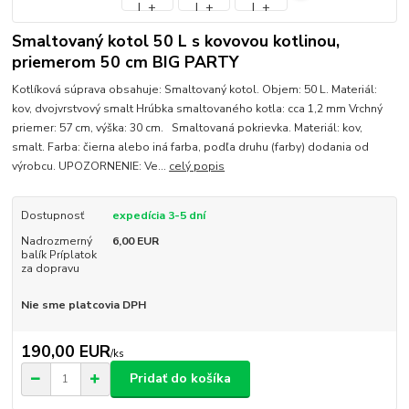
Smaltovaný kotol 50 L s kovovou kotlinou,
priemerom 50 cm BIG PARTY
Kotlíková súprava obsahuje: Smaltovaný kotol. Objem: 50 L. Materiál:
kov, dvojvrstvový smalt Hrúbka smaltovaného kotla: cca 1,2 mm Vrchný
priemer: 57 cm, výška: 30 cm. Smaltovaná pokrievka. Materiál: kov,
smalt. Farba: čierna alebo iná farba, podľa druhu (farby) dodania od
výrobcu. UPOZORNENIE: Ve...
celý popis
Dostupnosť
expedícia 3-5 dní
Nadrozmerný
6,00 EUR
balík Príplatok
za dopravu
Nie sme platcovia DPH
190,00 EUR
/
ks
Pridať do košíka