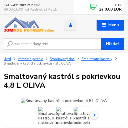
0
ks
Tel.:+421 902 212 007
za
0,00 EUR
09:00-16:00 hod Pondelok až Piatok
Menu
Hľadať
Úvod
Varenie a pečenie
Smaltovaný riad
Smaltované kastróly
Smaltovaný kastról s pokrievkou 4,8 L OLIVA
Smaltovaný kastról s pokrievkou
4,8 L OLIVA