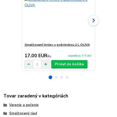
Smaltovaný hrniec s pokrievkou 2 L OLIVA
Smaltovaný 
17,00 EUR
20,50 E
expedícia 3-5 dní
/
ks
Pridať do košíka
Tovar zaradený v kategóriách
Varenie a pečenie
Smaltovaný riad