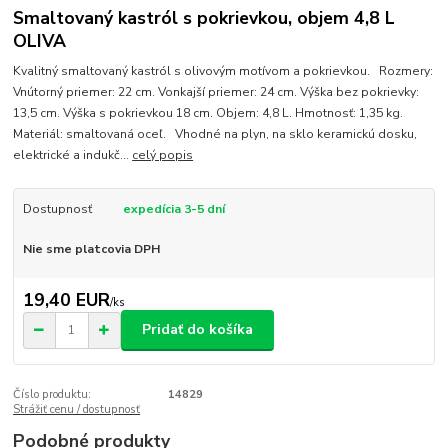
Smaltovaný kastról s pokrievkou, objem 4,8 L
OLIVA
Kvalitný smaltovaný kastról s olivovým motívom a pokrievkou. Rozmery:
Vnútorný priemer: 22 cm. Vonkajší priemer: 24 cm. Výška bez pokrievky:
13,5 cm. Výška s pokrievkou 18 cm. Objem: 4,8 L. Hmotnosť: 1,35 kg.
Materiál: smaltovaná oceľ. Vhodné na plyn, na sklo keramickú dosku,
elektrické a indukč...
celý popis
Dostupnosť
expedícia 3-5 dní
Nie sme platcovia DPH
19,40 EUR
/
ks
Pridať do košíka
Číslo produktu:
14829
Strážiť cenu / dostupnosť
Podobné produkty