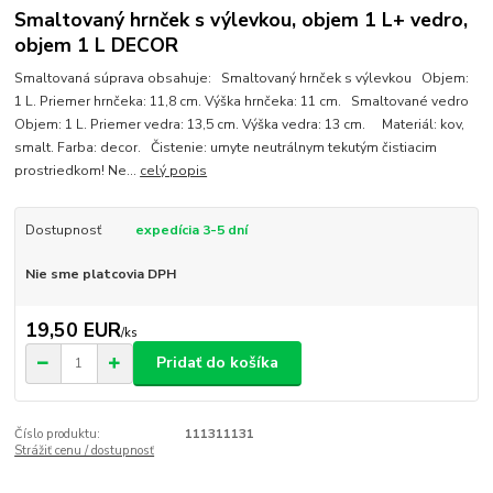
Smaltovaný hrnček s výlevkou, objem 1 L+ vedro,
objem 1 L DECOR
Smaltovaná súprava obsahuje: Smaltovaný hrnček s výlevkou Objem:
1 L. Priemer hrnčeka: 11,8 cm. Výška hrnčeka: 11 cm. Smaltované vedro
Objem: 1 L. Priemer vedra: 13,5 cm. Výška vedra: 13 cm. Materiál: kov,
smalt. Farba: decor. Čistenie: umyte neutrálnym tekutým čistiacim
prostriedkom! Ne...
celý popis
Dostupnosť
expedícia 3-5 dní
Nie sme platcovia DPH
19,50 EUR
/
ks
Pridať do košíka
Číslo produktu:
111311131
Strážiť cenu / dostupnosť