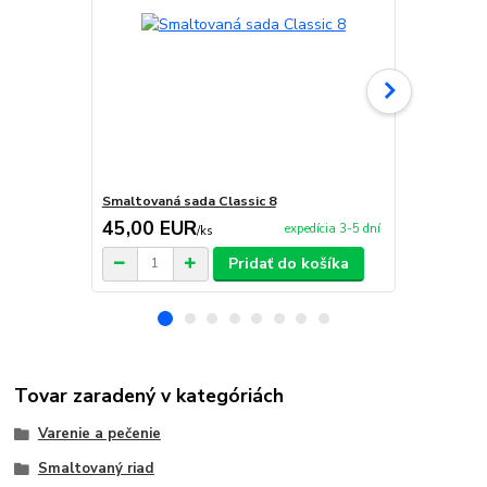
Smaltovaná sada Classic 8
Smaltovaná 
45,00 EUR
42,00 E
expedícia 3-5 dní
/
ks
Pridať do košíka
Tovar zaradený v kategóriách
Varenie a pečenie
Smaltovaný riad