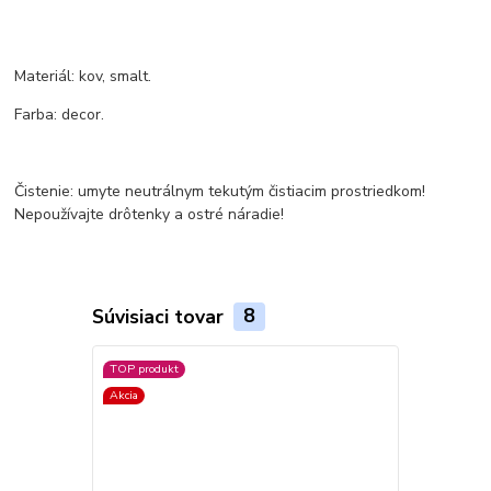
Materiál: kov, smalt.
Farba: decor.
Čistenie: umyte neutrálnym tekutým čistiacim prostriedkom!
Nepoužívajte drôtenky a ostré náradie!
Súvisiaci tovar
8
TOP produkt
TOP produkt
Akcia
Akcia