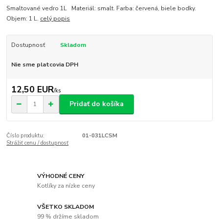
Smaltované vedro 1L Materiál: smalt. Farba: červená, biele bodky.
Objem: 1 L.
celý popis
Dostupnosť
Skladom
Nie sme platcovia DPH
12,50 EUR
/
ks
Pridať do košíka
Číslo produktu:
01-031LCSM
Strážiť cenu / dostupnosť
VÝHODNÉ CENY
Kotlíky za nízke ceny
VŠETKO SKLADOM
99 % držíme skladom