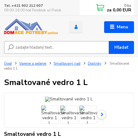
0
ks
Tel.:+421 902 212 007
za
0,00 EUR
09:00-16:00 hod Pondelok až Piatok
Menu
Hľadať
Úvod
Varenie a pečenie
Smaltovaný riad
Doplnky
Smaltované
vedro 1 L
Smaltované vedro 1 L
Smaltované vedro 1 L