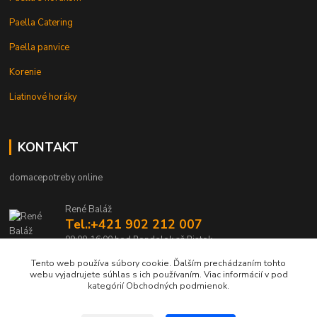
Paella Catering
Paella panvice
Korenie
Liatinové horáky
KONTAKT
domacepotreby.online
René Baláž
Tel.:+421 902 212 007
09:00-16:00 hod Pondelok až Piatok
Tento web používa súbory cookie. Ďalším prechádzaním tohto
info@domacepotreby.online
webu vyjadrujete súhlas s ich používaním. Viac informácií v pod
kategórií Obchodných podmienok.