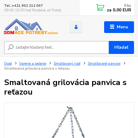
0
ks
Tel.:+421 902 212 007
za
0,00 EUR
09:00-16:00 hod Pondelok až Piatok
Menu
Hľadať
Úvod
Varenie a pečenie
Smaltovaný riad
Smaltované panvice
Smaltovaná grilovácia panvica s reťazou
Smaltovaná grilovácia panvica s
reťazou