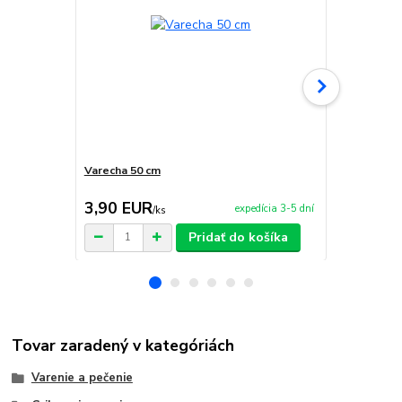
Varecha 50 cm
Servírovacia
3,90 EUR
2,90 EU
expedícia 3-5 dní
/
ks
Pridať do košíka
Tovar zaradený v kategóriách
Varenie a pečenie