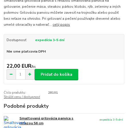
Smaltovaná grilovácia panvica s reťazou Smaltovaná panvica na
grilovanie, pečenie mäsa, steakov, párkov, klobás, rýb, zeleniny a iných
pokrmov. Grilováciu panvicu môžete zavesiť na trojnožku alebo použiť
bez reťaze na ohnisko. Pri grilovaní a pečení používajte drevené alebo
umelé obracačky a naberač...
celý popis
Dostupnosť
expedícia 3-5 dní
Nie sme platcovia DPH
22,00 EUR
/
ks
Pridať do košíka
Číslo produktu:
28101
Strážiť cenu / dostupnosť
Podobné produkty
Smaltovaná grilovácia panvica s
expedícia 3-5 dní
reťazou 56 cm