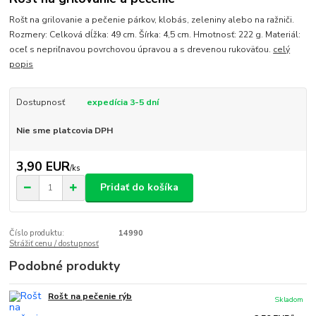
Rošt na grilovanie a pečenie párkov, klobás, zeleniny alebo na ražniči.
Rozmery: Celková dĺžka: 49 cm. Šírka: 4,5 cm. Hmotnosť: 222 g. Materiál:
oceľ s nepriľnavou povrchovou úpravou a s drevenou rukoväťou.
celý
popis
Dostupnosť
expedícia 3-5 dní
Nie sme platcovia DPH
3,90 EUR
/
ks
Pridať do košíka
Číslo produktu:
14990
Strážiť cenu / dostupnosť
Podobné produkty
Rošt na pečenie rýb
Skladom