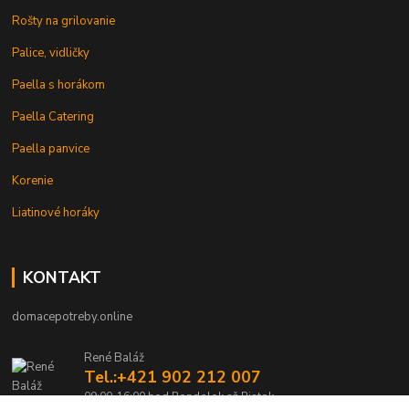
Rošty na grilovanie
Palice, vidličky
Paella s horákom
Paella Catering
Paella panvice
Korenie
Liatinové horáky
KONTAKT
domacepotreby.online
René Baláž
Tel.:+421 902 212 007
09:00-16:00 hod Pondelok až Piatok