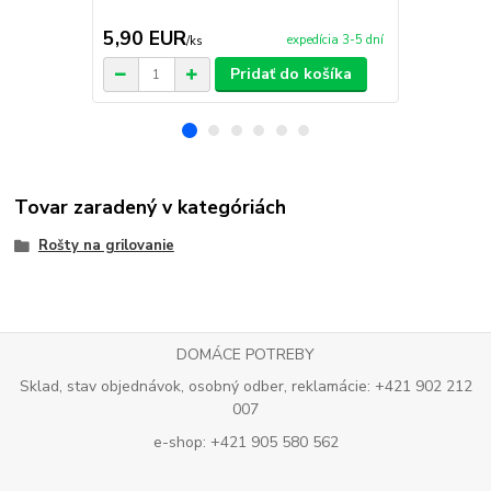
grilovanie 3
5,90 EUR
5,90 EU
expedícia 3-5 dní
/
ks
Pridať do košíka
Tovar zaradený v kategóriách
Rošty na grilovanie
DOMÁCE POTREBY
Sklad, stav objednávok, osobný odber, reklamácie: +421 902 212
007
e-shop: +421 905 580 562