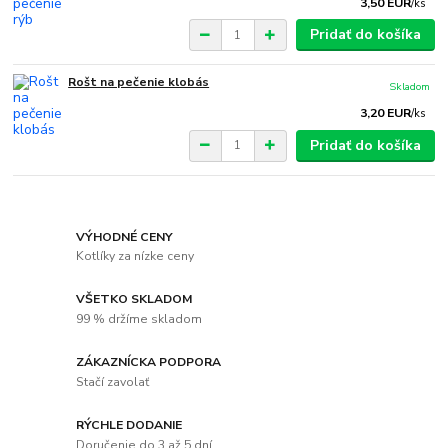
3,50 EUR
/
ks
Pridať do košíka
Rošt na pečenie klobás
Skladom
3,20 EUR
/
ks
Pridať do košíka
VÝHODNÉ CENY
Kotlíky za nízke ceny
VŠETKO SKLADOM
99 % držíme skladom
ZÁKAZNÍCKA PODPORA
Stačí zavolať
RÝCHLE DODANIE
Doručenie do 3 až 5 dní