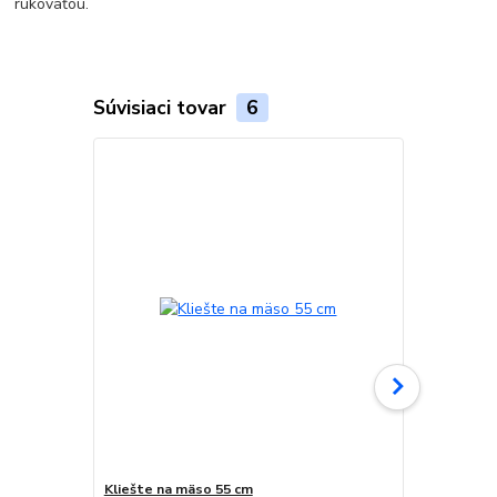
rukoväťou.
Súvisiaci tovar
6
Novinka
Kliešte na mäso 55 cm
Teflónová po