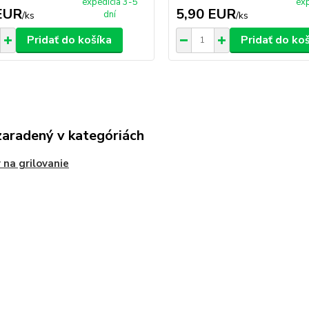
expedícia 3-5
exp
EUR
5,90 EUR
dní
/
ks
/
ks
Pridať do košíka
Pridať do ko
zaradený v kategóriách
 na grilovanie