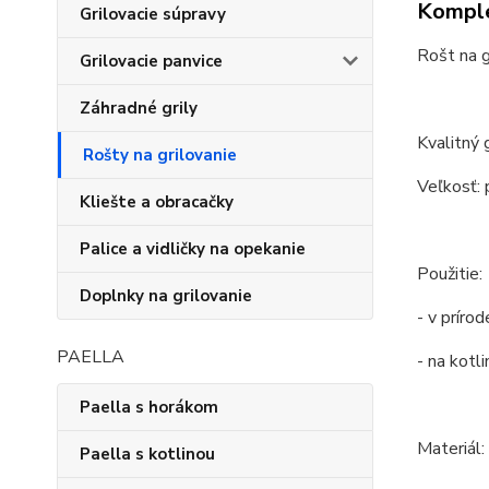
Komple
Grilovacie súpravy
Rošt na g
Grilovacie panvice
Záhradné grily
Kvalitný 
Rošty na grilovanie
Veľkosť: 
Kliešte a obracačky
Palice a vidličky na opekanie
Použitie:
Doplnky na grilovanie
- v príro
PAELLA
- na kotl
Paella s horákom
Materiál:
Paella s kotlinou