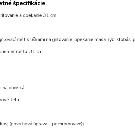
tné špecifikácie
rilovanie a opekanie 31 cm
grilovací rošt s uškami na grilovanie, opekanie mäsa, rýb, klobás, 
priemer roštu: 31 cm.
de na ohniská
inové tela
 kov, (povrchová úprava – pochromovaný)