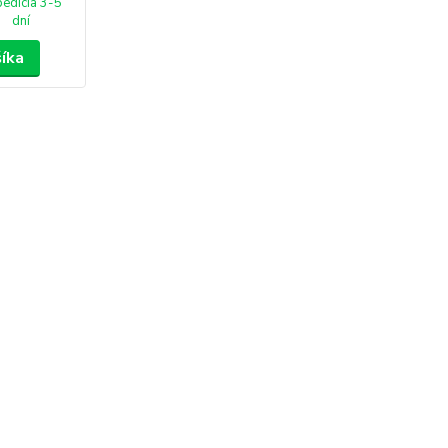
edícia 3-5
dní
šíka