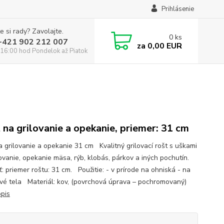
Prihlásenie
e si rady? Zavolajte.
0
ks
:+421 902 212 007
za
0,00 EUR
16:00 hod Pondelok až Piatok
 na grilovanie a opekanie, priemer: 31 cm
a grilovanie a opekanie 31 cm Kvalitný grilovací rošt s uškami
lovanie, opekanie mäsa, rýb, klobás, párkov a iných pochutín.
: priemer roštu: 31 cm. Použitie: - v prírode na ohniská - na
ové tela Materiál: kov, (povrchová úprava – pochromovaný)
opis