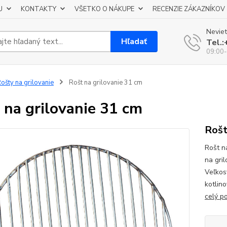
U
KONTAKTY
VŠETKO O NÁKUPE
RECENZIE ZÁKAZNÍKOV
Neviet
Hľadať
Tel.
09:00-
ošty na grilovanie
Rošt na grilovanie 31 cm
 na grilovanie 31 cm
Rošt
Rošt n
na gri
Veľkosť
kotlin
celý p