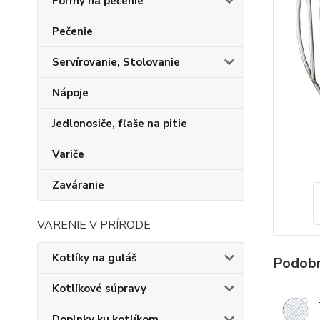
Formy na pečenie
Pečenie
Servírovanie, Stolovanie
Nápoje
Jedlonosiče, fľaše na pitie
Variče
Zaváranie
VARENIE V PRÍRODE
Kotlíky na guláš
Podobn
Kotlíkové súpravy
Doplnky ku kotlíkom