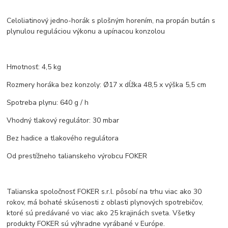
Celoliatinový jedno-horák s plošným horením, na propán bután s
plynulou reguláciou výkonu a upínacou konzolou
Hmotnosť: 4,5 kg
Rozmery horáka bez konzoly: Ø17 x dĺžka 48,5 x výška 5,5 cm
Spotreba plynu: 640 g / h
Vhodný tlakový regulátor: 30 mbar
Bez hadice a tlakového regulátora
Od prestížneho talianskeho výrobcu FOKER
Talianska spoločnosť FOKER s.r.l. pôsobí na trhu viac ako 30
rokov, má bohaté skúsenosti z oblasti plynových spotrebičov,
ktoré sú predávané vo viac ako 25 krajinách sveta. Všetky
produkty FOKER sú výhradne vyrábané v Európe.