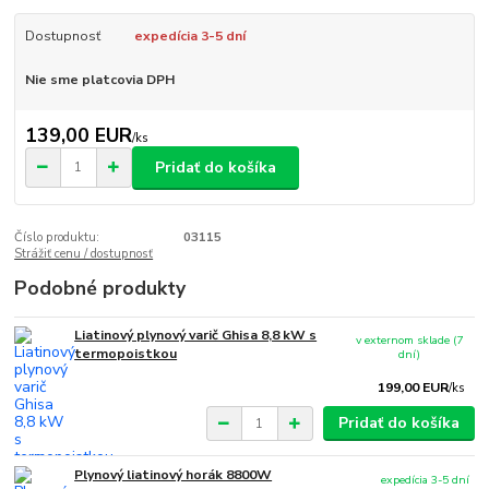
Dostupnosť
expedícia 3-5 dní
Nie sme platcovia DPH
139,00 EUR
/
ks
Pridať do košíka
Číslo produktu:
03115
Strážiť cenu / dostupnosť
Podobné produkty
Liatinový plynový varič Ghisa 8,8 kW s
v externom sklade (7
termopoistkou
dní)
199,00 EUR
/
ks
Pridať do košíka
Plynový liatinový horák 8800W
expedícia 3-5 dní