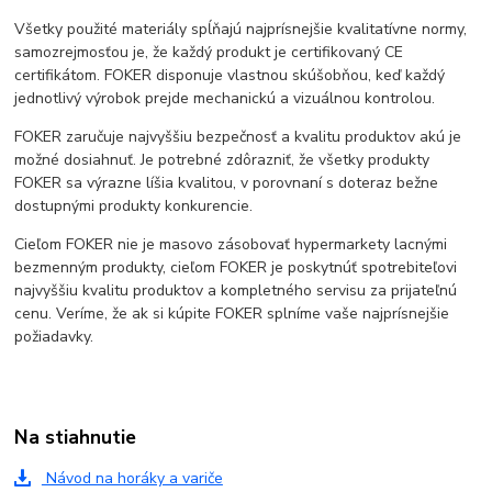
Všetky použité materiály spĺňajú najprísnejšie kvalitatívne normy,
samozrejmosťou je, že každý produkt je certifikovaný CE
certifikátom. FOKER disponuje vlastnou skúšobňou, keď každý
jednotlivý výrobok prejde mechanickú a vizuálnou kontrolou.
FOKER zaručuje najvyššiu bezpečnosť a kvalitu produktov akú je
možné dosiahnuť. Je potrebné zdôrazniť, že všetky produkty
FOKER sa výrazne líšia kvalitou, v porovnaní s doteraz bežne
dostupnými produkty konkurencie.
Cieľom FOKER nie je masovo zásobovať hypermarkety lacnými
bezmenným produkty, cieľom FOKER je poskytnúť spotrebiteľovi
najvyššiu kvalitu produktov a kompletného servisu za prijateľnú
cenu. Veríme, že ak si kúpite FOKER splníme vaše najprísnejšie
požiadavky.
Na stiahnutie
Návod na horáky a variče