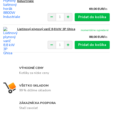
Industriale
69,00 EUR
/
ks
Pridať do košíka
Liatinový plynový varič 8,8 kW 3P Ghisa
momentálne vypredané
88,00 EUR
/
ks
Pridať do košíka
VÝHODNÉ CENY
Kotlíky za nízke ceny
VŠETKO SKLADOM
99 % držíme skladom
ZÁKAZNÍCKA PODPORA
Stačí zavolať