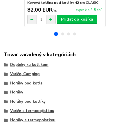
Kovová kotlina pod kotlíky 42 cm CLASIC
Kovová zabíj
82,00 EUR
95,00 E
expedícia 3-5 dní
/
ks
Pridať do košíka
Tovar zaradený v kategóriách
Doplnky ku kotlíkom
Variče, Camping
Horáky pod kotle
Horáky
Horáky pod kotlíky
Variče s termopojistkou
Horáky s termopoistkou