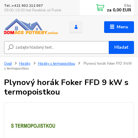
0
ks
Tel.:+421 902 212 007
za
0,00 EUR
09:00-16:00 hod Pondelok až Piatok
Menu
Hľadať
Úvod
Horáky
Horáky s termopoistkou
Plynový horák Foker FFD 9 kW
s termopoistkou
Plynový horák Foker FFD 9 kW s
termopoistkou