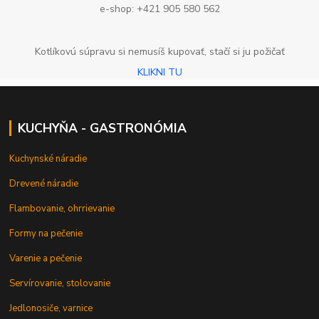
e-shop: +421 905 580 562
Kotlíkovú súpravu si nemusíš kupovať, stačí si ju požičať
KLIKNI TU
KUCHYŇA - GASTRONÓMIA
Kuchynské náradie
Drevené náradie
Flambovanie, ohrrievanie
Formy na pečenie
Varenie a pečenie
Servírovanie, stolovanie
Jedlonosiče, varnice