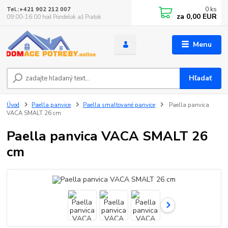
0
ks
Tel.:+421 902 212 007
za
0,00 EUR
09:00-16:00 hod Pondelok až Piatok
Menu
Hľadať
Úvod
Paella panvice
Paella smaltované panvice
Paella panvica
VACA SMALT 26 cm
Paella panvica VACA SMALT 26
cm