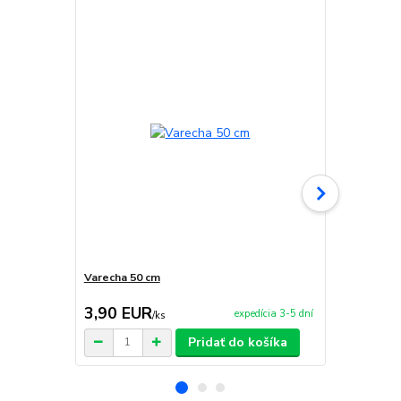
Varecha 50 cm
Obracačka n
3,90 EUR
5,50 EU
expedícia 3-5 dní
/
ks
Pridať do košíka