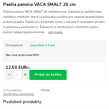
Paella panvica VACA SMALT 26 cm
Paella panvica VACA SMALT 26 cmPanvica tzv. Paellera je guľatá nízka
nádoba s madlami, ktorá sa pôvodne používa pre varenie španielskeho
pokrmu paella. Paella je v podstate rizoto s mäsom či morskými plodmi
a zeleninou, korenené oi. Šafranom (v obchodoch s korením možno
bežne zakúpiť paella korenie,...
celý popis
Dostupnosť
expedícia 3-5 dní
Nie sme platcovia DPH
12,50 EUR
/
ks
Pridať do košíka
Číslo produktu:
P0226
Strážiť cenu / dostupnosť
Podobné produkty