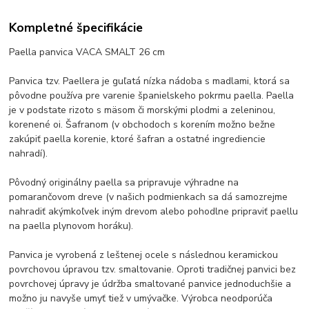
Kompletné špecifikácie
Paella panvica VACA SMALT 26 cm
Panvica tzv. Paellera je guľatá nízka nádoba s madlami, ktorá sa
pôvodne používa pre varenie španielskeho pokrmu paella. Paella
je v podstate rizoto s mäsom či morskými plodmi a zeleninou,
korenené oi. Šafranom (v obchodoch s korením možno bežne
zakúpiť paella korenie, ktoré šafran a ostatné ingrediencie
nahradí).
Pôvodný originálny paella sa pripravuje výhradne na
pomarančovom dreve (v našich podmienkach sa dá samozrejme
nahradiť akýmkoľvek iným drevom alebo pohodlne pripraviť paellu
na paella plynovom horáku).
Panvica je vyrobená z leštenej ocele s následnou keramickou
povrchovou úpravou tzv. smaltovanie. Oproti tradičnej panvici bez
povrchovej úpravy je údržba smaltované panvice jednoduchšie a
možno ju navyše umyť tiež v umývačke. Výrobca neodporúča