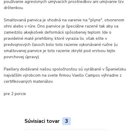
používanie agresívnych umývacích prostriedkov ani umývanie tzv.
drôtenkou.
Smaltovaná panvica je vhodná na varenie na "plyne", otvorenom
ohni alebo v rúre. Dno panvice je špeciálne razené tak aby sa
zamedzilo akejkoľvek deformácii spôsobenej teplom. Ide o
pravidelné malé priehlbiny, ktoré vyrazia lis, však ešte v
predvojnových časoch bolo toto razenie vykonávané ručne (u
smaltovanej panvice je toto razenie zkryté pod vrstvou tejto
povrchovej úpravy).
Paellery dodávané našou spoločnosťou sú vyrábané v Španielsku
najväčším výrobcom na svete firmou Vaello Campos výhradne z
certifikovaných materiálov.
pre 2 porcie
Súvisiaci tovar
3