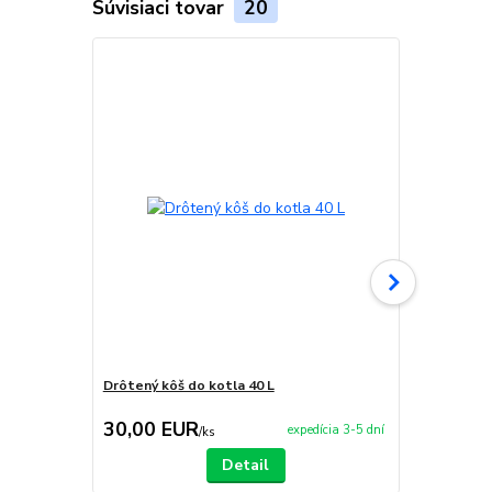
Súvisiaci tovar
20
Drôtený kôš do kotla 40 L
Varecha 80 
30,00 EUR
7,90 EU
expedícia 3-5 dní
/
ks
Detail