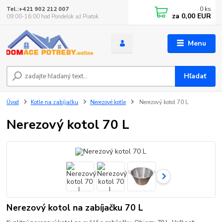
0
ks
Tel.:+421 902 212 007
za
0,00 EUR
09:00-16:00 hod Pondelok až Piatok
Menu
Hľadať
Úvod
Kotle na zabíjačku
Nerezové kotle
Nerezový kotol 70 L
Nerezový kotol 70 L
Nerezový kotol na zabíjačku 70 L