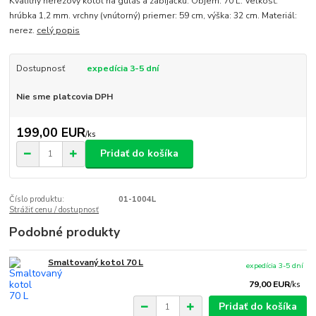
Kvalitný nerezový kotol na guláš a zabíjačku. Objem: 70 L. Veľkosť:
hrúbka 1,2 mm. vrchny (vnútorný) priemer: 59 cm, výška: 32 cm. Materiál:
nerez.
celý popis
Dostupnosť
expedícia 3-5 dní
Nie sme platcovia DPH
199,00 EUR
/
ks
Pridať do košíka
Číslo produktu:
01-1004L
Strážiť cenu / dostupnosť
Podobné produkty
Smaltovaný kotol 70 L
expedícia 3-5 dní
79,00 EUR
/
ks
Pridať do košíka