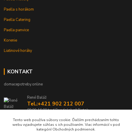
Paella s horákom
Paella Catering
Paella panvice
Korenie
Liatinové horáky
KONTAKT
domacepotreby.online
René Baláž
Tel.:+421 902 212 007
09:00-16:00 hod Pondelok až Piatok
Tento web používa súbory cookie. Ďalším prechádzaním tohto
info@domacepotreby.online
webu vyjadrujete súhlas s ich používaním. Viac informácií v pod
kategórií Obchodných podmienok.