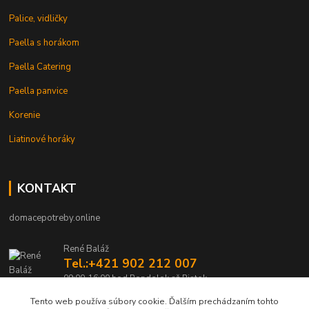
Palice, vidličky
Paella s horákom
Paella Catering
Paella panvice
Korenie
Liatinové horáky
KONTAKT
domacepotreby.online
René Baláž
Tel.:+421 902 212 007
09:00-16:00 hod Pondelok až Piatok
Tento web používa súbory cookie. Ďalším prechádzaním tohto
info@domacepotreby.online