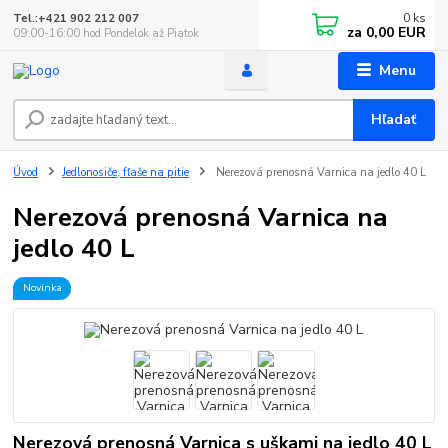
0
ks
Tel.:+421 902 212 007
za
0,00 EUR
09:00-16:00 hod Pondelok až Piatok
Menu
Hľadať
Úvod
Jedlonosiče, fľaše na pitie
Nerezová prenosná Varnica na jedlo 40 L
Nerezová prenosná Varnica na
jedlo 40 L
Novinka
Nerezová prenosná Varnica s uškami na jedlo 40 L