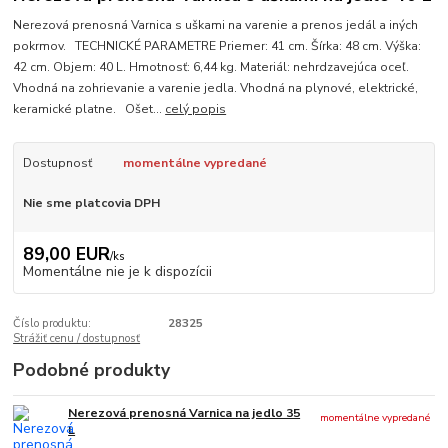
Nerezová prenosná Varnica s uškami na varenie a prenos jedál a iných
pokrmov. TECHNICKÉ PARAMETRE Priemer: 41 cm. Šírka: 48 cm. Výška:
42 cm. Objem: 40 L. Hmotnosť: 6,44 kg. Materiál: nehrdzavejúca oceľ.
Vhodná na zohrievanie a varenie jedla. Vhodná na plynové, elektrické,
keramické platne. Ošet...
celý popis
Dostupnosť
momentálne vypredané
Nie sme platcovia DPH
89,00 EUR
/
ks
Momentálne nie je k dispozícii
Číslo produktu:
28325
Strážiť cenu / dostupnosť
Podobné produkty
Nerezová prenosná Varnica na jedlo 35
momentálne vypredané
L