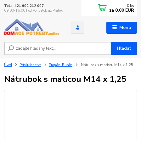
0
ks
Tel.:+421 902 212 007
za
0,00 EUR
09:00-16:00 hod Pondelok až Piatok
Menu
Hľadať
Úvod
Príslušenstvo
Propán-Bután
Nátrubok s maticou M14 x 1,25
Nátrubok s maticou M14 x 1,25