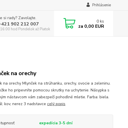
Prihlásenie
e si rady? Zavolajte.
0
ks
:+421 902 212 007
za
0,00 EUR
16:00 hod Pondelok až Piatok
ček na orechy
k na orechy Mlynček na strúhanku, orechy, ovocie a zeleninu.
ožke ho pripevníte pomocou skrutky na uchytenie. Násypka s
čným nástavcom vám zabezpečí pohodlné mletie. Farba: biela.
ál: kov, nerez 3 nadstavce
celý popis
tupnosť
expedícia 3-5 dní