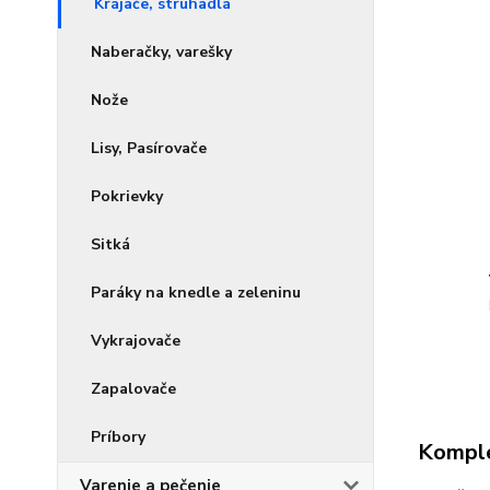
Krájače, strúhadlá
Naberačky, varešky
Nože
Lisy, Pasírovače
Pokrievky
Sitká
Paráky na knedle a zeleninu
Vykrajovače
Zapalovače
Príbory
Komple
Varenie a pečenie