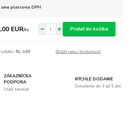
 sme platcovia DPH
,00 EUR
Pridať do košíka
/
ks
roduktu:
RL-160
Strážiť cenu / dostupnosť
ZÁKAZNÍCKA
RÝCHLE DODANIE
PODPORA
Doručenie do 3 až 5 dní
Stačí zavolať