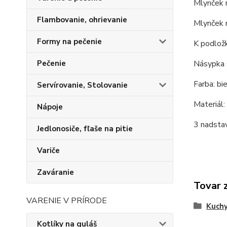
Mlynček 
Flambovanie, ohrievanie
Mlynček n
Formy na pečenie
K podložk
Pečenie
Násypka 
Farba: bie
Servírovanie, Stolovanie
Materiál:
Nápoje
3 nadsta
Jedlonosiče, fľaše na pitie
Variče
Zaváranie
Tovar 
VARENIE V PRÍRODE
Kuchy
Kotlíky na guláš