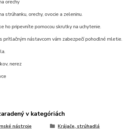
na orechy
a strúhanku, orechy, ovocie a zeleninu.
e ho pripevníte pomocou skrutky na uchytenie.
s prítlačným nástavcom vám zabezpečí pohodlné mletie.
la.
 kov, nerez
vce
zaradený v kategóriách
nské nástroje
Krájače, strúhadlá