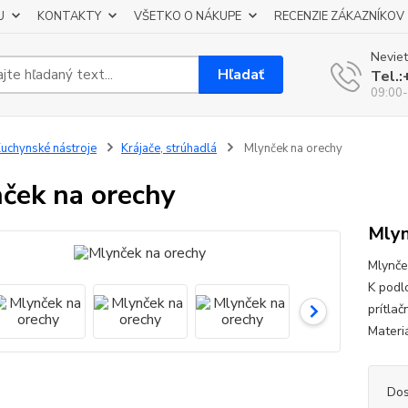
U
KONTAKTY
VŠETKO O NÁKUPE
RECENZIE ZÁKAZNÍKOV
Neviet
Hľadať
Tel.
09:00-
uchynské nástroje
Krájače, strúhadlá
Mlynček na orechy
ček na orechy
Mlyn
Mlynče
K podl
prítla
Materi
Dos