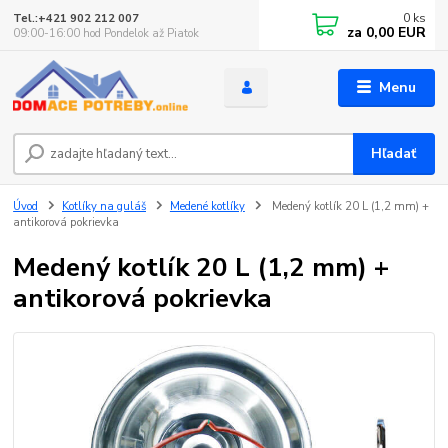
0
ks
Tel.:+421 902 212 007
za
0,00 EUR
09:00-16:00 hod Pondelok až Piatok
Menu
Hľadať
Úvod
Kotlíky na guláš
Medené kotlíky
Medený kotlík 20 L (1,2 mm) +
antikorová pokrievka
Medený kotlík 20 L (1,2 mm) +
antikorová pokrievka