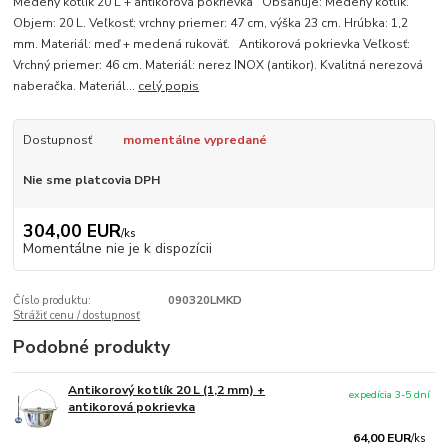
Medený kotlík 20 L + antikorová pokrievka Obsahuje: Medený kotlik.
Objem: 20 L. Veľkosť: vrchny priemer: 47 cm, výška 23 cm. Hrúbka: 1,2
mm. Materiál: meď + medená rukoväť. Antikorová pokrievka Veľkosť:
Vrchný priemer: 46 cm. Materiál: nerez INOX (antikor). Kvalitná nerezová
naberačka. Materiál...
celý popis
Dostupnosť
momentálne vypredané
Nie sme platcovia DPH
304,00 EUR
/
ks
Momentálne nie je k dispozícii
Číslo produktu:
090320LMKD
Strážiť cenu / dostupnosť
Podobné produkty
Antikorový kotlík 20 L (1,2 mm) +
expedícia 3-5 dní
antikorová pokrievka
64,00 EUR
/
ks