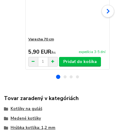
Varecha 70 cm
Nerezová ko
TOPLUX
5,90 EUR
189,00 
expedícia 3-5 dní
/
ks
Pridať do košíka
Tovar zaradený v kategóriách
Kotlíky na guláš
Medené kotlíky
Hrúbka kotlíka: 1,2 mm