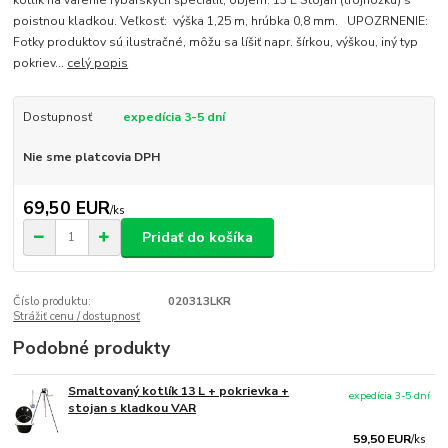
kotlík na varenie rybárskych špecialít, objem: 13 L Stojan (trojnožku) s
poistnou kladkou. Veľkosť: výška 1,25 m, hrúbka 0,8 mm. UPOZRNENIE:
Fotky produktov sú ilustračné, môžu sa líšiť napr. šírkou, výškou, iný typ
pokriev...
celý popis
Dostupnosť
expedícia 3-5 dní
Nie sme platcovia DPH
69,50 EUR
/
ks
Pridať do košíka
Číslo produktu:
020313LKR
Strážiť cenu / dostupnosť
Podobné produkty
Smaltovaný kotlík 13 L + pokrievka +
expedícia 3-5 dní
stojan s kladkou VAR
59,50 EUR
/
ks