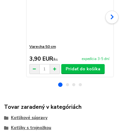
Varecha 50 cm
Sito-nabera
3,90 EUR
3,90 EU
expedícia 3-5 dní
/
ks
Pridať do košíka
Tovar zaradený v kategóriách
Kotlíkové súpravy
Kotlíky s trojnožkou