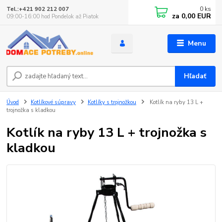
0
ks
Tel.:+421 902 212 007
za
0,00 EUR
09:00-16:00 hod Pondelok až Piatok
Menu
Hľadať
Úvod
Kotlíkové súpravy
Kotlíky s trojnožkou
Kotlík na ryby 13 L +
trojnožka s kladkou
Kotlík na ryby 13 L + trojnožka s
kladkou