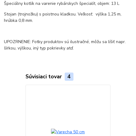
Špeciálny kotlík na varenie rybárskych špecialít, objem: 13 L
Stojan (trojnožku) s poistnou kladkou. Veľkosť: výška 1,25 m,
hrúbka 0,8 mm.
UPOZRNENIE: Fotky produktov sú ilustračné, môžu sa líšiť napr.
šírkou, výškou, iný typ pokrievky atď.
Súvisiaci tovar
4