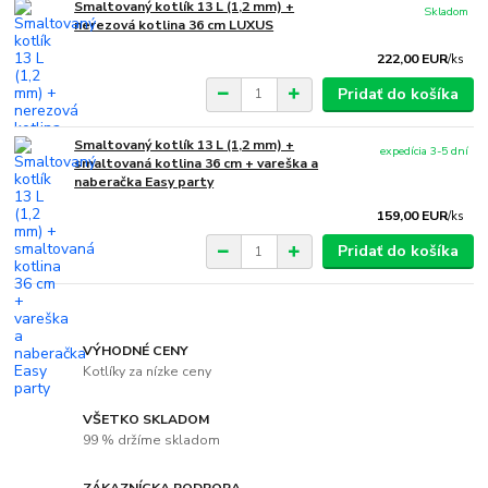
Smaltovaný kotlík 13 L (1,2 mm) +
Skladom
nerezová kotlina 36 cm LUXUS
222,00 EUR
/
ks
Pridať do košíka
Smaltovaný kotlík 13 L (1,2 mm) +
expedícia 3-5 dní
smaltovaná kotlina 36 cm + vareška a
naberačka Easy party
159,00 EUR
/
ks
Pridať do košíka
VÝHODNÉ CENY
Kotlíky za nízke ceny
VŠETKO SKLADOM
99 % držíme skladom
ZÁKAZNÍCKA PODPORA