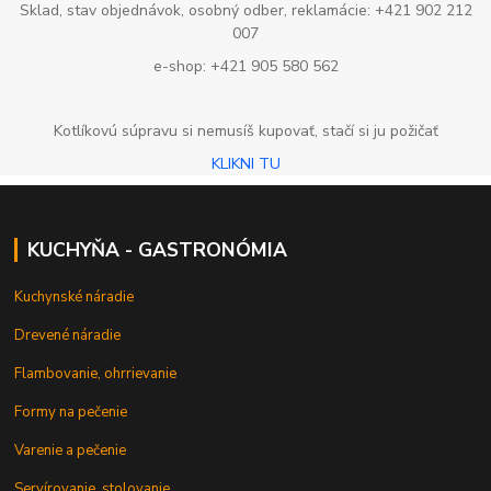
Sklad, stav objednávok, osobný odber, reklamácie: +421 902 212
007
e-shop: +421 905 580 562
Kotlíkovú súpravu si nemusíš kupovať, stačí si ju požičať
KLIKNI TU
KUCHYŇA - GASTRONÓMIA
Kuchynské náradie
Drevené náradie
Flambovanie, ohrrievanie
Formy na pečenie
Varenie a pečenie
Servírovanie, stolovanie