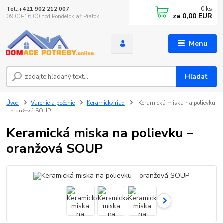
0
ks
Tel.:+421 902 212 007
za
0,00 EUR
09:00-16:00 hod Pondelok až Piatok
Menu
Hľadať
Úvod
Varenie a pečenie
Keramický riad
Keramická miska na polievku
– oranžová SOUP
Keramická miska na polievku –
oranžová SOUP