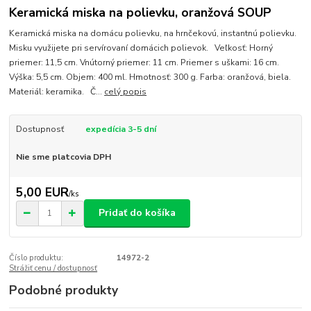
Keramická miska na polievku, oranžová SOUP
Keramická miska na domácu polievku, na hrnčekovú, instantnú polievku.
Misku využijete pri servírovaní domácich polievok. Veľkosť: Horný
priemer: 11,5 cm. Vnútorný priemer: 11 cm. Priemer s uškami: 16 cm.
Výška: 5,5 cm. Objem: 400 ml. Hmotnosť: 300 g. Farba: oranžová, biela.
Materiál: keramika. Č...
celý popis
Dostupnosť
expedícia 3-5 dní
Nie sme platcovia DPH
5,00 EUR
/
ks
Pridať do košíka
Číslo produktu:
14972-2
Strážiť cenu / dostupnosť
Podobné produkty