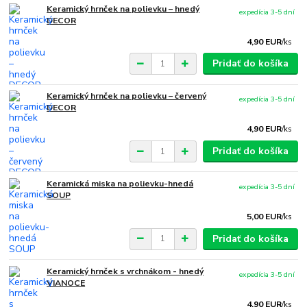
Keramický hrnček na polievku – hnedý
expedícia 3-5 dní
DECOR
4,90 EUR
/
ks
Pridať do košíka
Keramický hrnček na polievku – červený
expedícia 3-5 dní
DECOR
4,90 EUR
/
ks
Pridať do košíka
Keramická miska na polievku-hnedá
expedícia 3-5 dní
SOUP
5,00 EUR
/
ks
Pridať do košíka
Keramický hrnček s vrchnákom - hnedý
expedícia 3-5 dní
VIANOCE
4,90 EUR
/
ks