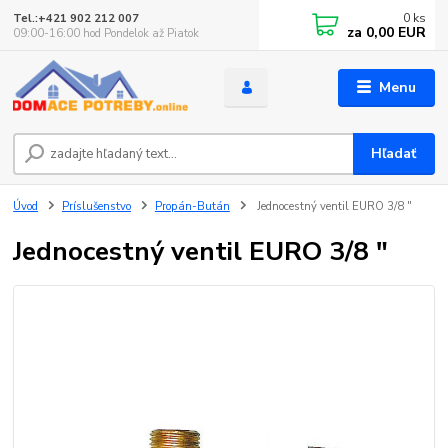
0
ks
Tel.:+421 902 212 007
za
0,00 EUR
09:00-16:00 hod Pondelok až Piatok
Menu
Hľadať
Úvod
Príslušenstvo
Propán-Bután
Jednocestný ventil EURO 3/8 "
Jednocestný ventil EURO 3/8 "