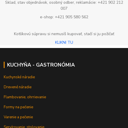
Sklad, stav objednávok, osobný odber, reklamácie: +421 902 212
007
e-shop: +421 905 580 562
Kotlíkovú súpravu si nemusíš kupovať, stačí si ju požičať
KLIKNI TU
KUCHYŇA - GASTRONÓMIA
Kuchynské náradie
Drevené náradie
Flambovanie, ohrrievanie
Formy na pečenie
Varenie a pečenie
Servírovanie, stolovanie