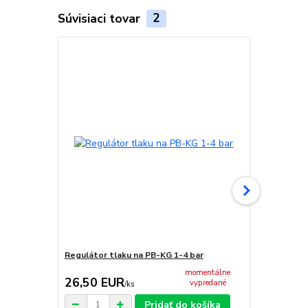
Súvisiaci tovar
2
Regulátor tlaku na PB-KG 1-4 bar
Flexi hadica 
momentálne
26,50 EUR
42,90 E
vypredané
/
ks
Pridať do košíka