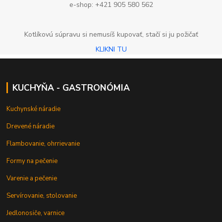
e-shop: +421 905 580 562
Kotlíkovú súpravu si nemusíš kupovať, stačí si ju požičať
KLIKNI TU
KUCHYŇA - GASTRONÓMIA
Kuchynské náradie
Drevené náradie
Flambovanie, ohrrievanie
Formy na pečenie
Varenie a pečenie
Servírovanie, stolovanie
Jedlonosiče, varnice