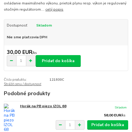
ovládanie maximálneho výkonu, prietok plynu resp. výkon je regulovaný
otočným regulátorom....
celý popis
Dostupnosť
Skladom
Nie sme platcovia DPH
30,00 EUR
/
ks
Pridať do košíka
Číslo produktu:
121930C
Strážiť cenu / dostupnosť
Podobné produkty
Horák na PB piezo IZOL 68
Skladom
58,00 EUR
/
ks
Pridať do košíka