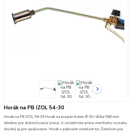
Horák na PB IZOL 54-30
Horák na PB IZOL 54-30 Horák na propán bután Ø 30 / dĺžka 540 mm
Ideálne pre dokončovacie práce, či izolatérske práce menšieho rozsahu,
vhodný aj pre opaľovanie. Horák s pákovým ventilom tzv. Šetričom pre