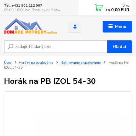
0
ks
Tel.:+421 902 212 007
za
0,00 EUR
09:00-16:00 hod Pondelok až Piatok
Menu
Hľadať
Úvod
Horáky na opalovanie
Nahrievanie a opalovanie
Horák na PB
IZOL 54-30
Horák na PB IZOL 54-30