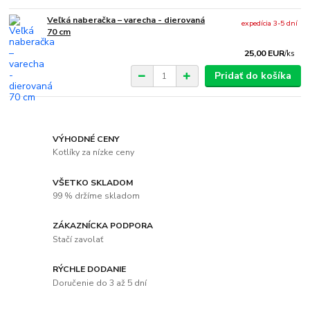
Veľká naberačka – varecha - dierovaná
expedícia 3-5 dní
70 cm
25,00 EUR
/
ks
Pridať do košíka
VÝHODNÉ CENY
Kotlíky za nízke ceny
VŠETKO SKLADOM
99 % držíme skladom
ZÁKAZNÍCKA PODPORA
Stačí zavolať
RÝCHLE DODANIE
Doručenie do 3 až 5 dní