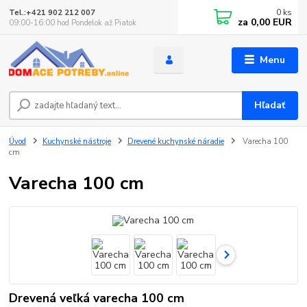
0
ks
Tel.:+421 902 212 007
za
0,00 EUR
09:00-16:00 hod Pondelok až Piatok
Menu
Hľadať
Úvod
Kuchynské nástroje
Drevené kuchynské náradie
Varecha 100
cm
Varecha 100 cm
Drevená veľká varecha 100 cm