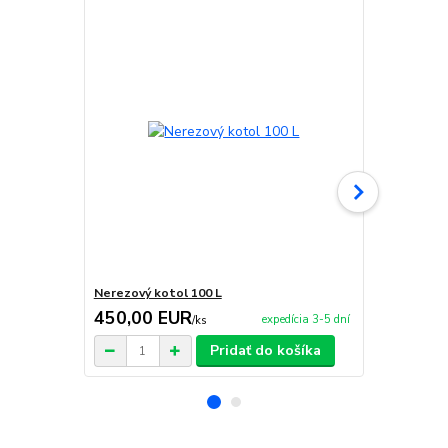
Nerezový kotol 100 L
Smaltovaný 
450,00 EUR
96,00 E
expedícia 3-5 dní
/
ks
Pridať do košíka