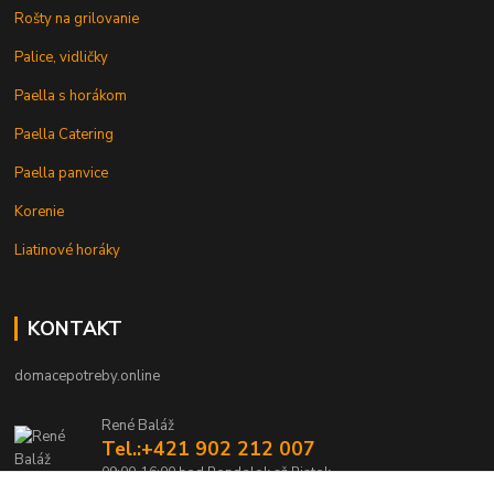
Rošty na grilovanie
Palice, vidličky
Paella s horákom
Paella Catering
Paella panvice
Korenie
Liatinové horáky
KONTAKT
domacepotreby.online
René Baláž
Tel.:+421 902 212 007
09:00-16:00 hod Pondelok až Piatok