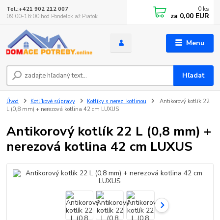
0
ks
Tel.:+421 902 212 007
za
0,00 EUR
09:00-16:00 hod Pondelok až Piatok
Menu
Hľadať
Úvod
Kotlíkové súpravy
Kotlíky s nerez. kotlinou
Antikorový kotlík 22
L (0,8 mm) + nerezová kotlina 42 cm LUXUS
Antikorový kotlík 22 L (0,8 mm) +
nerezová kotlina 42 cm LUXUS