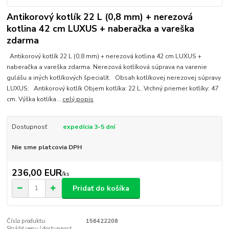
Antikorový kotlík 22 L (0,8 mm) + nerezová
kotlina 42 cm LUXUS + naberačka a vareška
zdarma
Antikorový kotlík 22 L (0,8 mm) + nerezová kotlina 42 cm LUXUS +
naberačka a vareška zdarma. Nerezová kotlíková súprava na varenie
gulášu a iných kotlíkových špecialít. Obsah kotlíkovej nerezovej súpravy
LUXUS: Antikorový kotlík Objem kotlíka: 22 L. Vrchný priemer kotlíky: 47
cm. Výška kotlíka...
celý popis
Dostupnosť
expedícia 3-5 dní
Nie sme platcovia DPH
236,00 EUR
/
ks
Pridať do košíka
Číslo produktu:
156422208
Strážiť cenu / dostupnosť